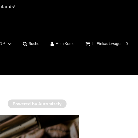
hlands!
Suche
Mein Konto
Ihr Einkaufswagen -
0
R €
Powered by Automizely