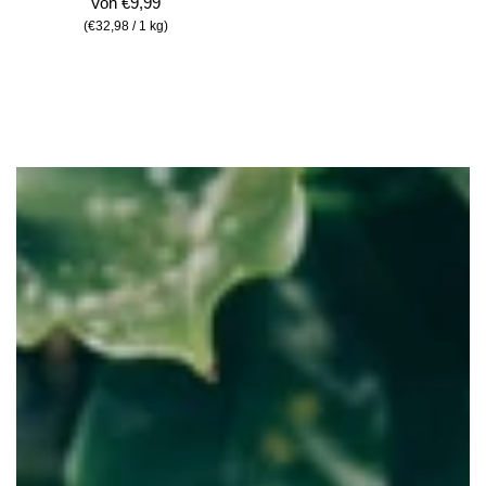
Von
€9,99
(
€32,98
/
1
kg
)