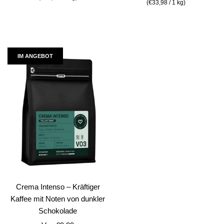
(
€33,98
/
1
kg
)
IM ANGEBOT
Crema Intenso – Kräftiger
Kaffee mit Noten von dunkler
Schokolade