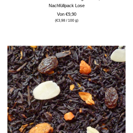
Nachfüllpack Lose
Von
€9,90
(
€3,98
/
100
g
)