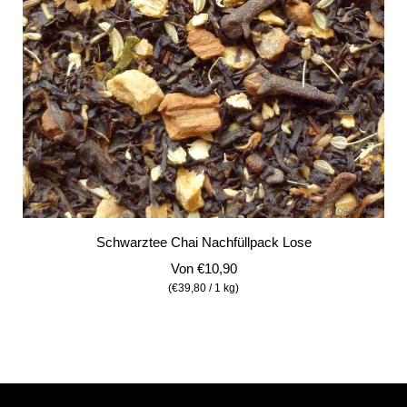
Schwarztee Chai Nachfüllpack Lose
Von
€10,90
(
€39,80
/
1
kg
)