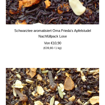
Schwarztee aromatisiert Oma Frieda's Apfelstudel
Nachfüllpack Lose
Von
€10,90
(
€39,80
/
1
kg
)