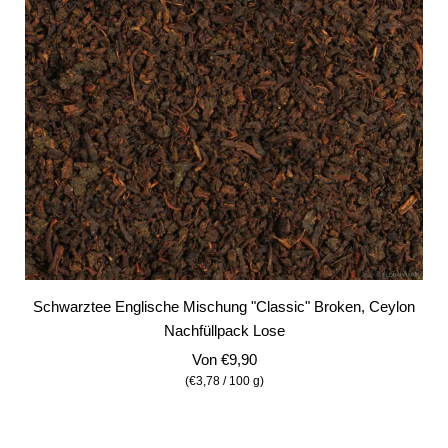
Schwarztee Englische Mischung "Classic" Broken, Ceylon
Nachfüllpack Lose
Von
€9,90
(
€3,78
/
100
g
)