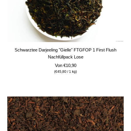
Schwarztee Darjeeling "Gielle" FTGFOP 1 First Flush
Nachfüllpack Lose
Von
€10,90
(
€45,80
/
1
kg
)